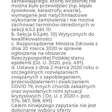
zamawiającego, której wcześniej nie
można było przewidzieć (np. klęski
żywiołowe, katastrofy, awarie),
wymagane jest natychmiastowe
wykonanie zamówienia i nie można
zachować terminów określonych w
sekcji 6.5.2 pkt 10.
b. Sekcja 6.5.pkt. 10) Wytycznych do
kwalifikowalności.
c. Rozporządzenie Ministra Zdrowia z
dnia 20 marca 2020 w sprawie
ogłoszenia na obszarze
Rzeczypospolitej Polskiej stanu
epidemii (Dz. U. 2020, poz. 491).
d. Ustawa z dnia 2 marca 2020 roku o
szczególnych rozwiązaniach
związanych z zapobieganiem,
przeciwdziałaniem i zwalczaniem
COVID 19, innych chorób zakaźnych
oraz wywołanych nimi sytuacji
kryzysowych ( Dz. U. z 2020 r. poz.
374, 567, 568, 695)
Celem niniejszego zapytania nie jest
dokonanie wyboru oferty