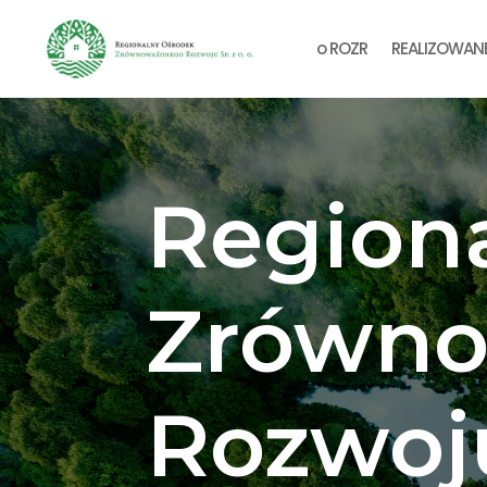
o ROZR
REALIZOWAN
Region
Zrówn
Rozwoj