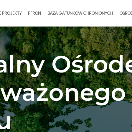
E PROJEKTY
PFRON
BAZA GATUNKÓW CHRONIONYCH
OŚROD
alny Ośrod
oważonego
u