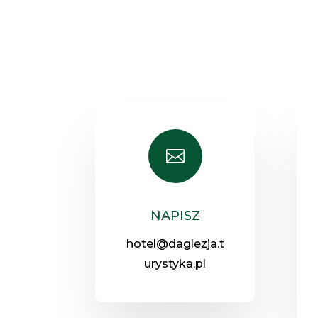

NAPISZ
hotel@daglezja.t
urystyka.pl