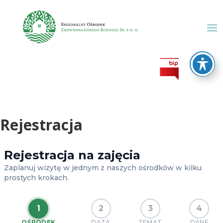
Rejestracja
Rejestracja na zajęcia
Zaplanuj wizytę w jednym z naszych ośrodków w kilku
prostych krokach.
1
2
3
4
OŚRODEK
DATA
TEMAT
DANE