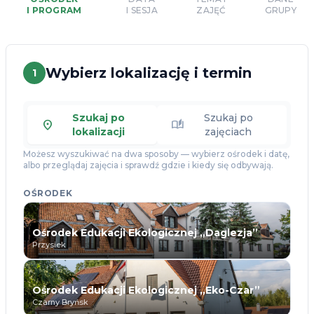
I PROGRAM
I SESJA
ZAJĘĆ
GRUPY
Wybierz lokalizację i termin
1
Szukaj po
Szukaj po
location_on
auto_stories
lokalizacji
zajęciach
Możesz wyszukiwać na dwa sposoby — wybierz ośrodek i datę,
albo przeglądaj zajęcia i sprawdź gdzie i kiedy się odbywają.
OŚRODEK
Ośrodek Edukacji Ekologicznej „Daglezja”
Przysiek
Ośrodek Edukacji Ekologicznej „Eko-Czar”
Czarny Bryńsk