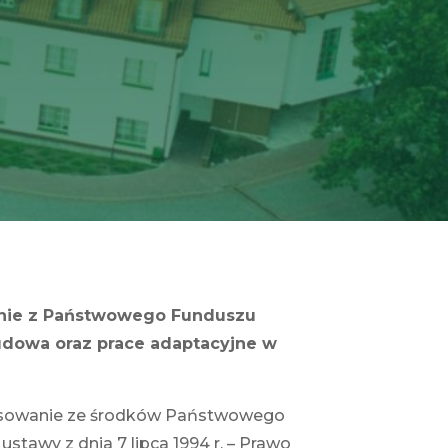
wanie z Państwowego Funduszu
budowa oraz prace adaptacyjne w
nansowanie ze środków Państwowego
tawy z dnia 7 lipca 1994 r. – Prawo