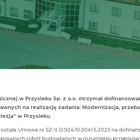
gicznej w Przysieku Sp. z o.o. otrzymał dofinanso
awnych na realizację zadania: Modernizacja, prze
lezja” w Przysieku.
 została Umowa nr SZ-II-D.924.10.3041.5.2023 na dofi
sprawnych robót budowlanych w rozumieniu przepisów us