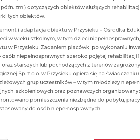
 z późn. zm.) dotyczących obiektów służących rehabilita
ki tych obiektów.
emont i adaptacja obiektu w Przysieku – Ośrodka Eduka
ieci w wieku szkolnym, w tym dzieci niepełnosprawnych, 
 w Przysieku. Zadaniem placówki po wykonaniu inwest
b niepełnosprawnych szeroko pojętej rehabilitacji i e
 oraz starszych lub pochodzących z terenów zagrożony
cznej Sp. z o.o. w Przysieku opiera się na świadczeniu 
zieżowych grup uczestników – w tym młodzieży niepełn
yjnych, szkoleniowych oraz poznawczych organizowany
montowano pomieszczenia niezbędne do pobytu, pracy 
dostosowany do osób niepełnosprawnych.