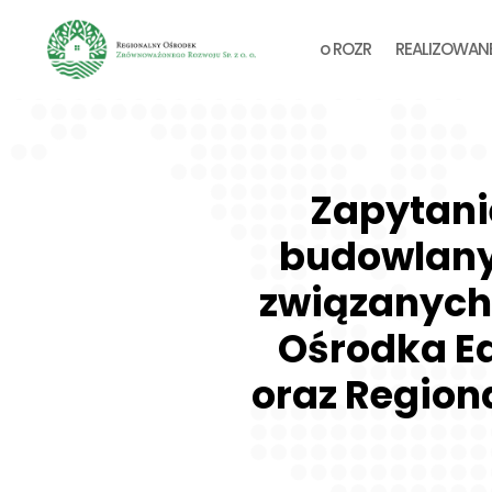
o ROZR
REALIZOWAN
Zapytani
budowlanyc
związanych
Ośrodka Ed
oraz Region