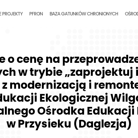
E PROJEKTY
PFRON
BAZA GATUNKÓW CHRONIONYCH
OŚROD
e o cenę na przeprowadze
h w trybie „zaprojektuj 
 z modernizacją i remon
ukacji Ekologicznej Wilg
alnego Ośrodka Edukacji 
w Przysieku (Daglezja)