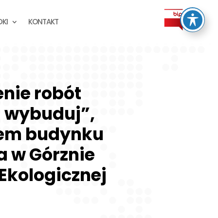
KI
KONTAKT
nie robót
i wybuduj”,
tem budynku
a w Górznie
Ekologicznej