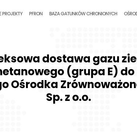
E PROJEKTY
PFRON
BAZA GATUNKÓW CHRONIONYCH
OŚROD
eksowa dostawa gazu zi
tanowego (grupa E) do
go Ośrodka Zrównoważon
Sp. z o.o.