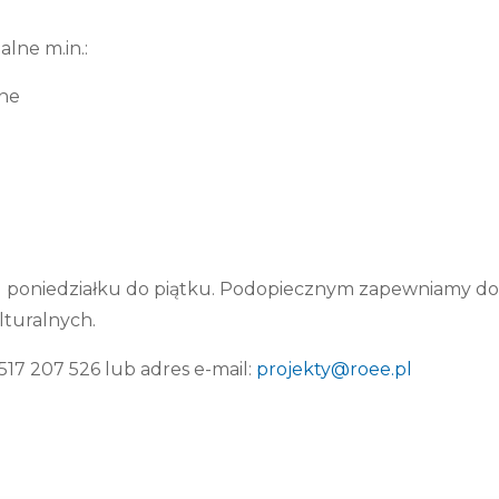
lne m.in.:
lne
oniedziałku do piątku. Podopiecznym zapewniamy dosko
lturalnych.
 517 207 526 lub adres e-mail:
projekty@roee.pl