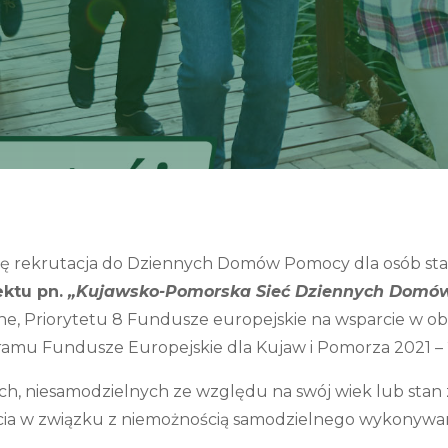
 się rekrutacja do Dziennych Domów Pomocy dla osób st
ektu pn.
„Kujawsko-Pomorska Sieć Dziennych Domó
e, Priorytetu 8 Fundusze europejskie na wsparcie w obs
amu Fundusze Europejskie dla Kujaw i Pomorza 2021 – 
ych, niesamodzielnych ze względu na swój wiek lub stan
rcia w związku z niemożnością samodzielnego wykonywa